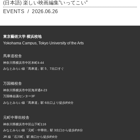
(日本語) 楽しい映画編集”いってこい”
EVENTS
2026.06.26
東京藝術大学 横浜校地
Yokohama Campus, Tokyo University of the Arts
馬車道校舎
神奈川県横浜市中区本町4-44
みなとみらい線「馬車道」駅 5、7出口すぐ
万国橋校舎
神奈川県横浜市中区海岸通4-23
万国橋会議センター3F
みなとみらい線「馬車道」駅 6出口より徒歩約6分
元町中華街校舎
神奈川県横浜市中区山下町116
みなとみらい線「元町・中華街」駅 3出口から徒歩約6分
JR 線「石川町」駅 南口から徒歩約6分