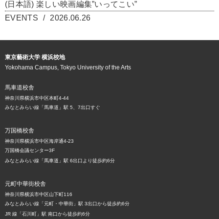
(日本語) 楽しい映画編集”いってこい”
EVENTS
2026.06.26
東京藝術大学 横浜校地
Yokohama Campus, Tokyo University of the Arts
馬車道校舎
神奈川県横浜市中区本町4-44
みなとみらい線「馬車道」駅 5、7出口すぐ
万国橋校舎
神奈川県横浜市中区海岸通4-23
万国橋会議センター3F
みなとみらい線「馬車道」駅 6出口より徒歩約6分
元町中華街校舎
神奈川県横浜市中区山下町116
みなとみらい線「元町・中華街」駅 3出口から徒歩約6分
JR 線「石川町」駅 南口から徒歩約6分