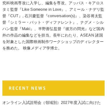
究科映画専攻に入学し、編集を専攻。アッバス・キアロス
タミ監督『Like Someone in Love』、アミール・ナデリ監
督『CUT』, 石川慶監督『conversation(s)』、染谷将太監
督『シミラー・バット・ディファレント』、ナグメ・シル
ハン監督『Maki』、半野善弘監督『彼方の閃光』など国内
外の作品の編集などを担当。長年にわたり、ASEAN 諸国
を対象とした国際映画制作ワークショップのディレクター
を務めた。 映像メディア学博士。
オンライン入試説明会（領域別）2027年度入試に向けた