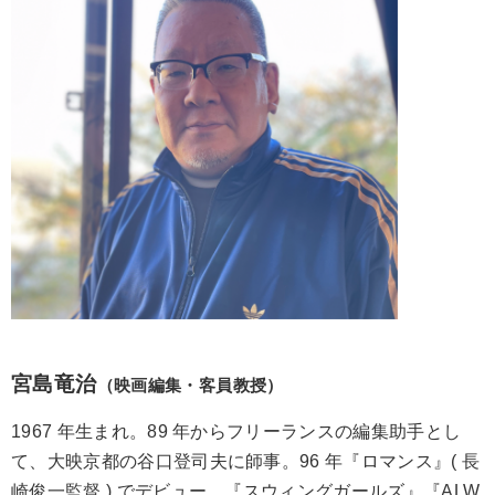
宮島竜治
（映画編集・客員教授）
1967 年生まれ。89 年からフリーランスの編集助手とし
て、大映京都の谷口登司夫に師事。96 年『ロマンス』( 長
崎俊一監督 ) でデビュー。『スウィングガールズ』『ALW