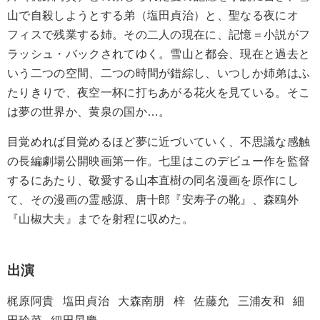
山で自殺しようとする弟（塩田貞治）と、聖なる夜にオ
フィスで残業する姉。その二人の現在に、記憶＝小説がフ
ラッシュ・バックされてゆく。雪山と都会、現在と過去と
いう二つの空間、二つの時間が錯綜し、いつしか姉弟はふ
たりきりで、夜空一杯に打ちあがる花火を見ている。そこ
は夢の世界か、黄泉の国か…。
目覚めれば目覚めるほど夢に近づいていく、不思議な感触
の長編劇場公開映画第一作。七里はこのデビュー作を監督
するにあたり、敬愛する山本直樹の同名漫画を原作にし
て、その漫画の霊感源、唐十郎『安寿子の靴』、森鴎外
『山椒大夫』までを射程に収めた。
出演
梶原阿貴
塩田貞治
大森南朋
梓
佐藤允
三浦友和
細