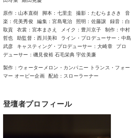
田玲菜
細田晃慶
原作：山本直樹
脚本：七里圭
撮影：たむらまさき
音
楽：侘美秀俊
編集：宮島竜治
照明：佐藤譲
録音：白
取貢
衣裳：宮本まさえ
メイク：豊川京子
制作：中村
哲也
助監督：西川美和
ライン・プロデューサー：中島
武彦
キャスティング・プロデューサー：大崎章
プロ
デューサー：磯見俊裕 石毛栄典 宇佐美廉
製作：ウォーターメロン・カンパニー トランス・フォー
マー オービー企画
配給：スローラーナー
登壇者プロフィール