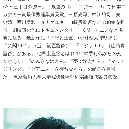
AYS 三丁目の夕日』『永遠の 0』『ゴジラ -1.0』で日本ア
カデミー賞最優秀編集賞受賞。三原光尋、中江裕司、矢口
史靖、西川美和、タナダユキ、山崎貴監督などの編集を担
当。劇映画の他にドキュメンタリー、CM、アニメなど多
岐に渡る。最新作に『平行と垂直』(小林聖太郎監督 )、
『尖閣1945』（五十嵐匠監督）、『ゴジラ-0.0』（山崎貴
監督）がある。 七里圭監督とはお互い助手時代からの交
友があり、『のんきな姉さん』『夢で逢えたら』『マリッ
ジリング』『ピアニストを待ちながら』の編集を担当し
た。 東京藝術大学大学院映像研究科編集領域客員教授。