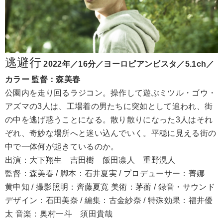
逃避行
2022年／16分／ヨーロピアンビスタ／5.1ch／
カラー 監督：森美春
公園内を走り回るラジコン。操作して遊ぶミツル・ゴウ・
アズマの3人は、工場着の男たちに突如として追われ、街
の中を逃げ惑うことになる。散り散りになった3人はそれ
ぞれ、奇妙な場所へと迷い込んでいく。平穏に見える街の
中で一体何が起きているのか。
出演：大下翔生 吉田樹 飯田凛人 重野滉人
監督：森美春 / 脚本：石井夏実 / プロデューサー：菁娜
黄申知 / 撮影照明：齊藤夏寛 美術：茅蘅 / 録音・サウンド
デザイン：石田美奈 / 編集：古金紗奈 / 特殊効果：福井優
太 音楽：奥村一斗 須田貴哉