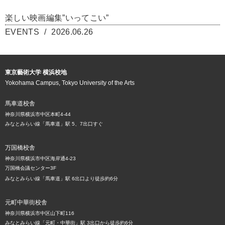
楽しい映画編集”いってこい”
EVENTS
2026.06.26
東京藝術大学 横浜校地
Yokohama Campus, Tokyo University of the Arts
馬車道校舎
神奈川県横浜市中区本町4-44
みなとみらい線「馬車道」駅 5、7出口すぐ
万国橋校舎
神奈川県横浜市中区海岸通4-23
万国橋会議センター3F
みなとみらい線「馬車道」駅 6出口より徒歩約6分
元町中華街校舎
神奈川県横浜市中区山下町116
みなとみらい線「元町・中華街」駅 3出口から徒歩約6分