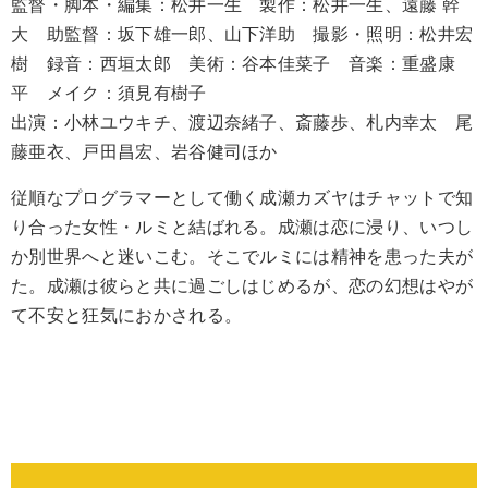
監督・脚本・編集：松井一生 製作：松井一生、遠藤 幹
大 助監督：坂下雄一郎、山下洋助 撮影・照明：松井宏
樹 録音：西垣太郎 美術：谷本佳菜子 音楽：重盛康
平 メイク：須見有樹子
出演：小林ユウキチ、渡辺奈緒子、斎藤歩、札内幸太 尾
藤亜衣、戸田昌宏、岩谷健司ほか
従順なプログラマーとして働く成瀬カズヤはチャットで知
り合った女性・ルミと結ばれる。成瀬は恋に浸り、いつし
か別世界へと迷いこむ。そこでルミには精神を患った夫が
た。成瀬は彼らと共に過ごしはじめるが、恋の幻想はやが
て不安と狂気におかされる。