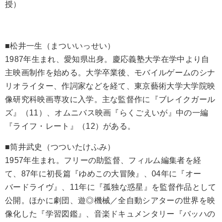
授）
■松井一生（まついいっせい）
1987年生まれ、愛知県出身。慶応義塾大学在学中より自
主映画制作を始める。大学卒業後、モバイルゲームのシナ
リオライター、作詞家などを経て、東京藝術大学大学院映
像研究科映画専攻に入学。主な監督作に『ブレイクガール
ズ』（11）、オムニバス映画『らくごえいが』中の一編
『ライフ・レート』（12）がある。
■筒井武史（つついたけふみ）
1957年生まれ。フリーの助監督、フィルム編集者を経
て、87年に初長篇『ゆめこの大冒険』、04年に『オー
バードライヴ』、11年に『孤独な惑星』を監督作品として
公開。ほかに劇団、遊◎機械／全自動シアターの世界を映
像化した『学習図鑑』、音楽ドキュメンタリー『バッハの