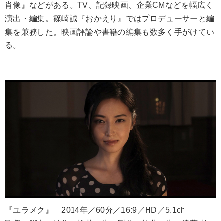
肖像』などがある。TV、記録映画、企業CMなどを幅広く
演出・編集。篠崎誠『おかえり』ではプロデューサーと編
集を兼務した。映画評論や書籍の編集も数多く手がけてい
る。
『ユラメク』 2014年／60分／16:9／HD／5.1ch